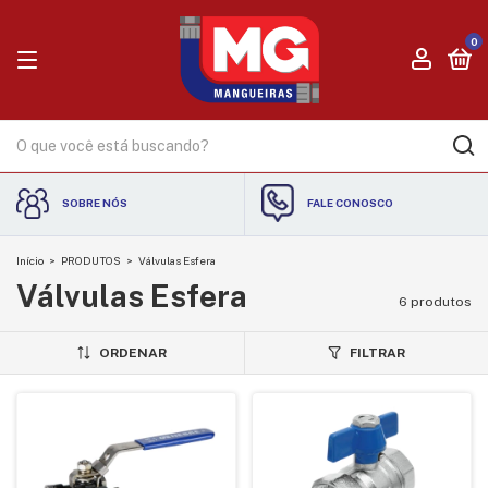
0
SOBRE NÓS
FALE CONOSCO
Início
>
PRODUTOS
>
Válvulas Esfera
Válvulas Esfera
6 produtos
ORDENAR
FILTRAR